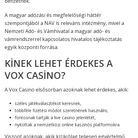
befizetnek.
A magyar adózási és megfelelőségi háttér
szempontjából a NAV is releváns intézmény, mivel a
Nemzeti Adó- és Vámhivatal a magyar adó- és
vámrendszerrel kapcsolatos hivatalos tájékoztatás
egyik központi forrása.
KINEK LEHET ÉRDEKES A
VOX CASINO?
A Vox Casino elsősorban azoknak lehet érdekes, akik:
széles játékválasztékot keresnek,
többféle fizetési módot szeretnének használni,
fontosnak tartják a live casino jelenlétét,
nyitottak a nemzetközi online kaszinós platformokra.
Viszont azoknak, akik kizárólag teljesen egyértelmű,