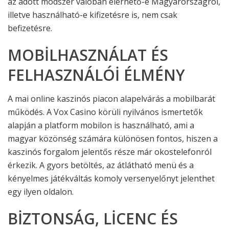
az adott módszer valóban elérhető-e Magyarországról,
illetve használható-e kifizetésre is, nem csak
befizetésre.
MOBILHASZNÁLAT ÉS
FELHASZNÁLÓI ÉLMÉNY
A mai online kaszinós piacon alapelvárás a mobilbarát
működés. A Vox Casino körüli nyilvános ismertetők
alapján a platform mobilon is használható, ami a
magyar közönség számára különösen fontos, hiszen a
kaszinós forgalom jelentős része már okostelefonról
érkezik. A gyors betöltés, az átlátható menü és a
kényelmes játékváltás komoly versenyelőnyt jelenthet
egy ilyen oldalon.
BIZTONSÁG, LICENC ÉS