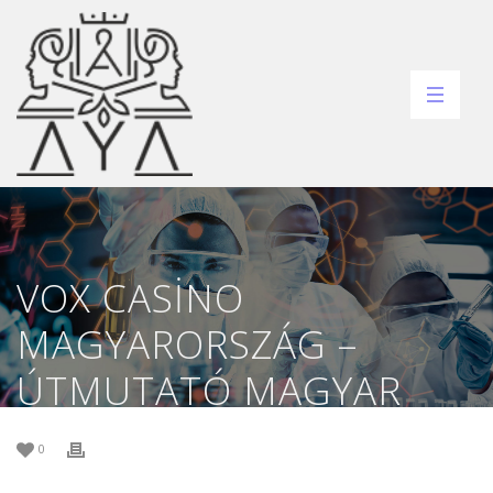
VOX CASINO
MAGYARORSZÁG –
ÚTMUTATÓ MAGYAR
JÁTÉKOSOKNAK
0