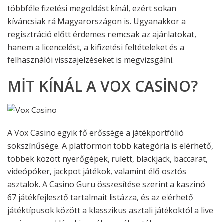
többféle fizetési megoldást kínál, ezért sokan
kíváncsiak rá Magyarországon is. Ugyanakkor a
regisztráció előtt érdemes nemcsak az ajánlatokat,
hanem a licencelést, a kifizetési feltételeket és a
felhasználói visszajelzéseket is megvizsgálni.
MIT KÍNÁL A VOX CASINO?
A Vox Casino egyik fő erőssége a játékportfólió
sokszínűsége. A platformon több kategória is elérhető,
többek között nyerőgépek, rulett, blackjack, baccarat,
videópóker, jackpot játékok, valamint élő osztós
asztalok. A Casino Guru összesítése szerint a kaszinó
67 játékfejlesztő tartalmait listázza, és az elérhető
játéktípusok között a klasszikus asztali játékoktól a live