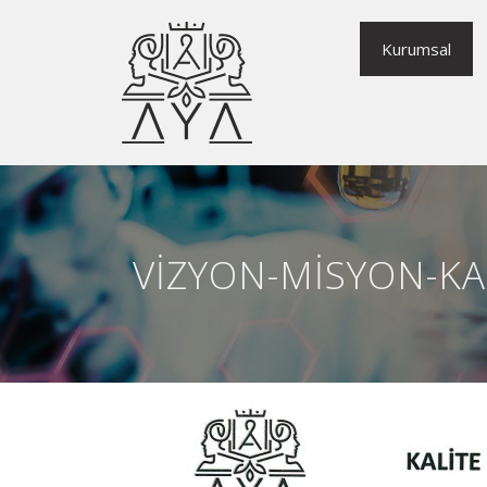
Kurumsal
VIZYON-MISYON-KAL
pay by tesco mobile casinos