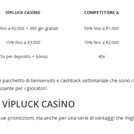
VIPLUCK CASINO
COMPETITORE A
ino a €2.000 + 300 giri gratuiti
50% fino a €1.000
15% fino a €3.000
10% fino a €2.000
35x per deposito + bonus
40x
 pacchetto di benvenuto e cashback settimanale che sono com
sante per i giocatori.
I VIPLUCK CASINO
 sue promozioni, ma anche per una serie di vantaggi che migl