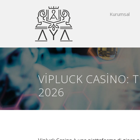
Kurumsal
VIPLUCK CASINO: 
2026