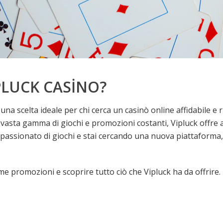
PLUCK CASINO?
na scelta ideale per chi cerca un casinò online affidabile e r
sta gamma di giochi e promozioni costanti, Vipluck offre a o
appassionato di giochi e stai cercando una nuova piattaforma
e promozioni e scoprire tutto ciò che Vipluck ha da offrire. R