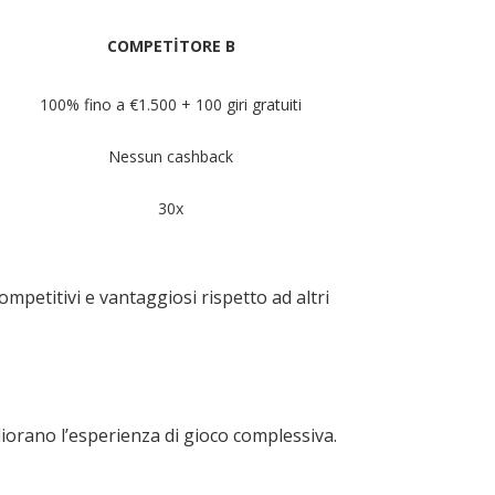
COMPETITORE B
100% fino a €1.500 + 100 giri gratuiti
Nessun cashback
30x
petitivi e vantaggiosi rispetto ad altri
iorano l’esperienza di gioco complessiva.