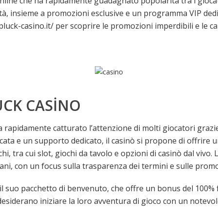
nline che ha rapidamente guadagnato popolarità tra i giocato
vità, insieme a promozioni esclusive e un programma VIP dedi
pluck-casino.it/
per scoprire le promozioni imperdibili e le c
UCK CASINO
 rapidamente catturato l’attenzione di molti giocatori grazie 
icata e un supporto dedicato, il casinò si propone di offrire u
i, tra cui slot, giochi da tavolo e opzioni di casinò dal vivo
liani, con un focus sulla trasparenza dei termini e sulle pro
 il suo pacchetto di benvenuto, che offre un bonus del 100% f
 desiderano iniziare la loro avventura di gioco con un notevo