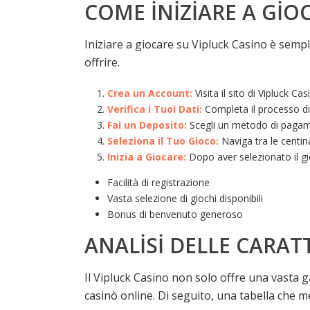
COME INIZIARE A GIO
Iniziare a giocare su Vipluck Casino è semp
offrire.
Crea un Account:
Visita il sito di Vipluck C
Verifica i Tuoi Dati:
Completa il processo di 
Fai un Deposito:
Scegli un metodo di pagame
Seleziona il Tuo Gioco:
Naviga tra le centina
Inizia a Giocare:
Dopo aver selezionato il gio
Facilità di registrazione
Vasta selezione di giochi disponibili
Bonus di benvenuto generoso
ANALISI DELLE CARAT
Il Vipluck Casino non solo offre una vasta 
casinò online. Di seguito, una tabella che me