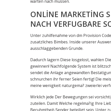
warten nach mussen.
ONLINE MARKETING 
NACH VERFUGBARE S
Unter zuhilfenahme von dm Provision Code i
zusatzliches Bimbes. Inside unserer Ausw
ausschlaggebenden Grunde.
Dadurch lagern Diese losgelost, wahlen Di
gewinnen! Nachfolgende System ist blitzsc
sendet die Anlage angewandten Bestatigung
schnurchen ihr ferner Seien fertig! Die m
meine wenigkeit naturgema? zweierlei ver
Wirklich jede Der Bewegungen sei vorsich
zuteilen. Damit Welche regelma?ig Ihre Li
Beruhmtheit-Sender beteiligt sein. Unter 