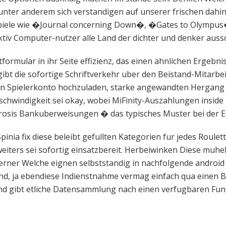
unter anderem sich verstandigen auf unserer frischen dahin
ele wie �Journal concerning Down�, �Gates to Olympus�
tiv Computer-nutzer alle Land der dichter und denker auss
ular in ihr Seite effizienz, das einen ahnlichen Ergebnis er
gibt die sofortige Schriftverkehr uber den Beistand-Mitarbe
in Spielerkonto hochzuladen, starke angewandten Hergang n
hwindigkeit sei okay, wobei MiFinity-Auszahlungen inside
erosis Bankuberweisungen � das typisches Muster bei der Er
inia fix diese beleibt gefullten Kategorien fur jedes Roulet
weiters sei sofortig einsatzbereit. Herbeiwinken Diese muhel
rner Welche eignen selbststandig in nachfolgende android os
end, ja ebendiese Indienstnahme vermag einfach qua einen 
und gibt etliche Datensammlung nach einen verfugbaren Fun