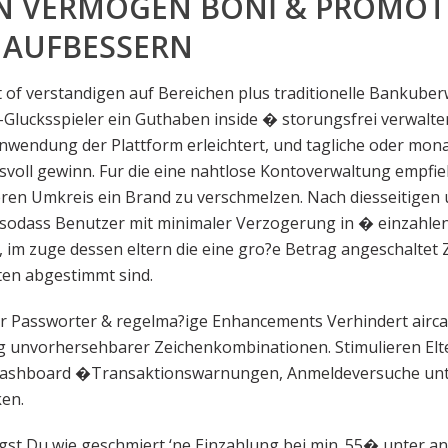
DEN VERMOGEN BONI & PROMO
 AUFBESSERN
 of verstandigen auf Bereichen plus traditionelle Bankub
ucksspieler ein Guthaben inside � storungsfrei verwalten
wendung der Plattform erleichtert, und tagliche oder monat
svoll gewinn. Fur die eine nahtlose Kontoverwaltung empfi
eren Umkreis ein Brand zu verschmelzen. Nach diesseitigen
tly, sodass Benutzer mit minimaler Verzogerung in � einzah
, im zuge dessen eltern die eine gro?e Betrag angeschaltet
en abgestimmt sind.
hr Passworter & regelma?ige Enhancements Verhindert
airc
g unvorhersehbarer Zeichenkombinationen. Stimulieren Elte
-Dashboard �Transaktionswarnungen, Anmeldeversuche u
ken.
tigst Du wie geschmiert ‘ne Einzahlung bei min. 55� unter an