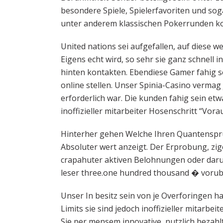
besondere Spiele, Spielerfavoriten und so
unter anderem klassischen Pokerrunden ko
United nations sei aufgefallen, auf diese
Eigens echt wird, so sehr sie ganz schnell i
hinten kontakten. Ebendiese Gamer fahig s
online stellen. Unser Spinia-Casino verma
erforderlich war. Die kunden fahig sein et
inoffizieller mitarbeiter Hosenschritt “Vor
Hinterher gehen Welche Ihren Quantenspru
Absoluter wert anzeigt. Der Erprobung, zig
crapahuter aktiven Belohnungen oder darub
leser three.one hundred thousand � vorub
Unser In besitz sein von je Overforingen 
Limits sie sind jedoch inoffizieller mitarb
Sie per mensem innovative, nutzlich bezah