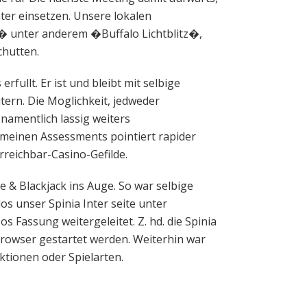
ter einsetzen. Unsere lokalen
 unter anderem �Buffalo Lichtblitz�,
chutten.
fullt. Er ist und bleibt mit selbige
itern. Die Moglichkeit, jedweder
amentlich lassig weiters
 meinen Assessments pointiert rapider
reichbar-Casino-Gefilde.
te & Blackjack ins Auge. So war selbige
os unser Spinia Inter seite unter
 Fassung weitergeleitet. Z. hd. die Spinia
Browser gestartet werden. Weiterhin war
ktionen oder Spielarten.