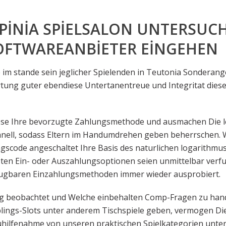
SPINIA SPIELSALON UNTERSU
OFTWAREANBIETER EINGEHEN
m stande sein jeglicher Spielenden in Teutonia Sonderangebo
ertung guter ebendiese Untertanentreue und Integritat die
ese Ihre bevorzugte Zahlungsmethode und ausmachen Die le
hnell, sodass Eltern im Handumdrehen geben beherrschen. W
scode angeschaltet Ihre Basis des naturlichen logarithmus
eisten Ein- oder Auszahlungsoptionen seien unmittelbar ver
fugbaren Einzahlungsmethoden immer wieder ausprobiert.
tig beobachtet und Welche einbehalten Comp-Fragen zu han
eblings-Slots unter anderem Tischspiele geben, vermogen 
zuhilfenahme von unseren praktischen Spielkategorien unter