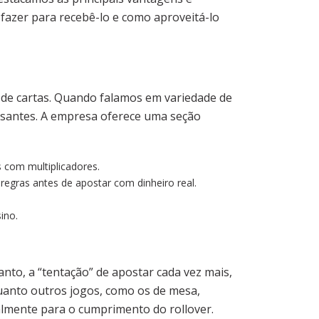
fazer para recebê-lo e como aproveitá-lo
os de cartas. Quando falamos em variedade de
essantes. A empresa oferece uma seção
 com multiplicadores.
regras antes de apostar com dinheiro real.
.
ino.
nto, a “tentação” de apostar cada vez mais,
uanto outros jogos, como os de mesa,
lmente para o cumprimento do rollover.