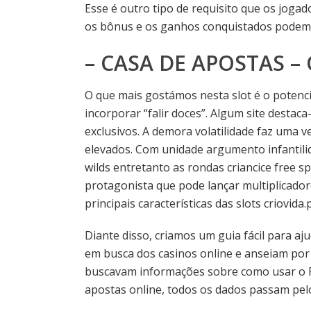
Esse é outro tipo de requisito que os joga
os bônus e os ganhos conquistados podem
– CASA DE APOSTAS 
O que mais gostámos nesta slot é o potenci
incorporar “falir doces”. Algum site destac
exclusivos. A demora volatilidade faz uma
elevados. Com unidade argumento infantilid
wilds entretanto as rondas criancice free
protagonista que pode lançar multiplicador
principais características das slots
criovida.
Diante disso, criamos um guia fácil para aj
em busca dos casinos online e anseiam por 
buscavam informações sobre como usar o P
apostas online, todos os dados passam pel