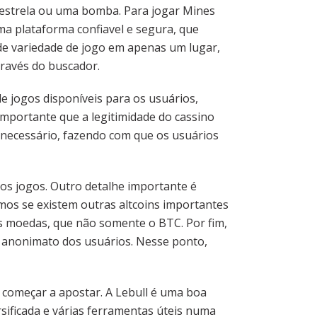
 estrela ou uma bomba. Para jogar Mines
uma plataforma confiavel e segura, que
de variedade de jogo em apenas um lugar,
través do buscador.
e jogos disponíveis para os usuários,
mportante que a legitimidade do cassino
 necessário, fazendo com que os usuários
 os jogos. Outro detalhe importante é
amos se existem outras altcoins importantes
as moedas, que não somente o BTC. Por fim,
o anonimato dos usuários. Nesse ponto,
 começar a apostar. A Lebull é uma boa
rsificada e várias ferramentas úteis numa