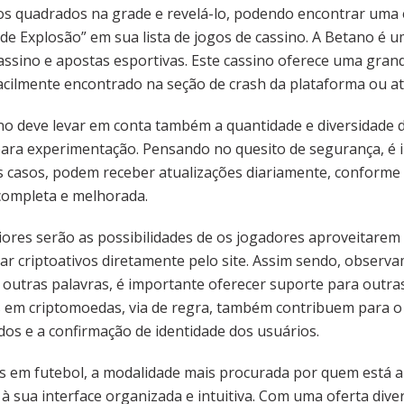
dos quadrados na grade e revelá-lo, podendo encontrar uma
 de Explosão” em sua lista de jogos de cassino. A Betano é 
assino e apostas esportivas. Este cassino oferece uma gran
facilmente encontrado na seção de crash da plataforma ou a
sino deve levar em conta também a quantidade e diversidade d
para experimentação. Pensando no quesito de segurança, é i
ns casos, podem receber atualizações diariamente, conforme
completa e melhorada.
aiores serão as possibilidades de os jogadores aproveitarem
rar criptoativos diretamente pelo site. Assim sendo, observ
 outras palavras, é importante oferecer suporte para outr
s em criptomoedas, via de regra, também contribuem para 
os e a confirmação de identidade dos usuários.
s em futebol, a modalidade mais procurada por quem está a
à sua interface organizada e intuitiva. Com uma oferta dive