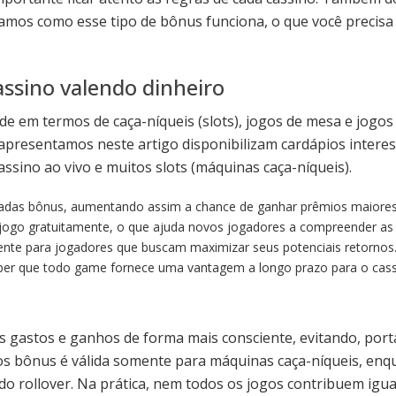
amos como esse tipo de bônus funciona, o que você precisa 
ssino valendo dinheiro
dade em termos de caça-níqueis (slots), jogos de mesa e jog
 apresentamos neste artigo disponibilizam cardápios inter
assino ao vivo e muitos slots (máquinas caça-níqueis).
dadas bônus, aumentando assim a chance de ganhar prêmios maiores
o jogo gratuitamente, o que ajuda novos jogadores a compreender as 
ente para jogadores que buscam maximizar seus potenciais retornos
aber que todo game fornece uma vantagem a longo prazo para o cass
 gastos e ganhos de forma mais consciente, evitando, porta
os bônus é válida somente para máquinas caça-níqueis, enq
 rollover. Na prática, nem todos os jogos contribuem igua