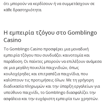
ότι μπορούν να κερδίσουν ή να συμμετάσχουν σε
κάθε δραστηριότητα.
Η εμπειρία τζόγου στο Gomblingo
Casino
Το Gomblingo Casino προσφέρει μια μοναδική
εμπειρία τζόγου που συνδυάζει καινοτομία και
παράδοση. Οι παίκτες μπορούν να επιλέξουν ανάμεσα
σε μια μεγάλη ποικιλία παιχνιδιών, όπως
κουλοχέρηδες και επιτραπέζια παιχνίδια, που
καλύπτουν τις προτιμήσεις όλων. Με τη γρήγορη
διαδικασία πληρωμών και την ύπαρξη εργαλείων για
υπεύθυνο παιχνίδι, το Gomblingo διασφαλίζει την
ασφάλεια και την ευχάριστη εμπειρία των χρηστών.