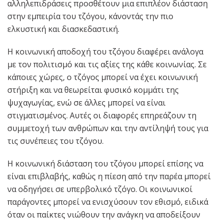
αλληλεπιδράσεις προσθέτουν μια επιπλέον διάσταση
στην εμπειρία του τζόγου, κάνοντάς την πιο
ελκυστική και διασκεδαστική.
Η κοινωνική αποδοχή του τζόγου διαφέρει ανάλογα
με τον πολιτισμό και τις αξίες της κάθε κοινωνίας. Σε
κάποιες χώρες, ο τζόγος μπορεί να έχει κοινωνική
στήριξη και να θεωρείται φυσικό κομμάτι της
ψυχαγωγίας, ενώ σε άλλες μπορεί να είναι
στιγματισμένος. Αυτές οι διαφορές επηρεάζουν τη
συμμετοχή των ανθρώπων και την αντίληψή τους για
τις συνέπειες του τζόγου.
Η κοινωνική διάσταση του τζόγου μπορεί επίσης να
είναι επιβλαβής, καθώς η πίεση από την παρέα μπορεί
να οδηγήσει σε υπερβολικό τζόγο. Οι κοινωνικοί
παράγοντες μπορεί να ενισχύσουν τον εθισμό, ειδικά
όταν οι παίκτες νιώθουν την ανάγκη να αποδείξουν