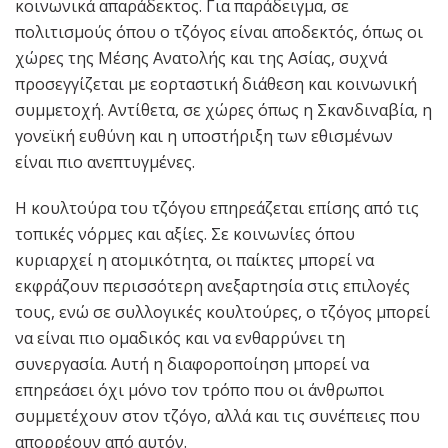
κοινωνικά απαράδεκτος. Για παράδειγμα, σε
πολιτισμούς όπου ο τζόγος είναι αποδεκτός, όπως οι
χώρες της Μέσης Ανατολής και της Ασίας, συχνά
προσεγγίζεται με εορταστική διάθεση και κοινωνική
συμμετοχή. Αντίθετα, σε χώρες όπως η Σκανδιναβία, η
γονεϊκή ευθύνη και η υποστήριξη των εθισμένων
είναι πιο ανεπτυγμένες.
Η κουλτούρα του τζόγου επηρεάζεται επίσης από τις
τοπικές νόρμες και αξίες. Σε κοινωνίες όπου
κυριαρχεί η ατομικότητα, οι παίκτες μπορεί να
εκφράζουν περισσότερη ανεξαρτησία στις επιλογές
τους, ενώ σε συλλογικές κουλτούρες, ο τζόγος μπορεί
να είναι πιο ομαδικός και να ενθαρρύνει τη
συνεργασία. Αυτή η διαφοροποίηση μπορεί να
επηρεάσει όχι μόνο τον τρόπο που οι άνθρωποι
συμμετέχουν στον τζόγο, αλλά και τις συνέπειες που
απορρέουν από αυτόν.