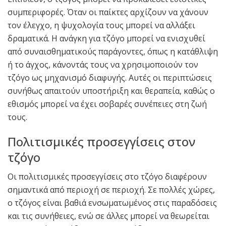
συμπεριφορές. Όταν οι παίκτες αρχίζουν να χάνουν
τον έλεγχο, η ψυχολογία τους μπορεί να αλλάξει
δραματικά. Η ανάγκη για τζόγο μπορεί να ενισχυθεί
από συναισθηματικούς παράγοντες, όπως η κατάθλιψη
ή το άγχος, κάνοντάς τους να χρησιμοποιούν τον
τζόγο ως μηχανισμό διαφυγής. Αυτές οι περιπτώσεις
συνήθως απαιτούν υποστήριξη και θεραπεία, καθώς ο
εθισμός μπορεί να έχει σοβαρές συνέπειες στη ζωή
τους.
Πολιτισμικές προσεγγίσεις στον
τζόγο
Οι πολιτισμικές προσεγγίσεις στο τζόγο διαφέρουν
σημαντικά από περιοχή σε περιοχή. Σε πολλές χώρες,
ο τζόγος είναι βαθιά ενσωματωμένος στις παραδόσεις
και τις συνήθειες, ενώ σε άλλες μπορεί να θεωρείται