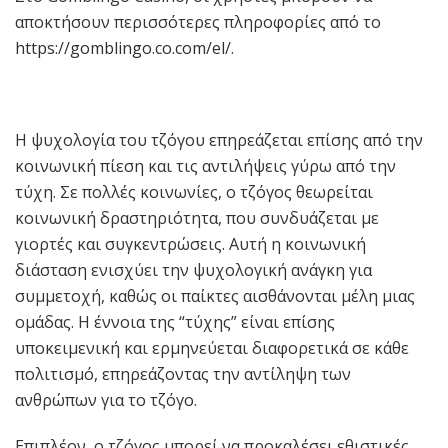
αποκτήσουν περισσότερες πληροφορίες από το
https://gomblingo.co.com/el/
.
Η ψυχολογία του τζόγου επηρεάζεται επίσης από την
κοινωνική πίεση και τις αντιλήψεις γύρω από την
τύχη. Σε πολλές κοινωνίες, ο τζόγος θεωρείται
κοινωνική δραστηριότητα, που συνδυάζεται με
γιορτές και συγκεντρώσεις. Αυτή η κοινωνική
διάσταση ενισχύει την ψυχολογική ανάγκη για
συμμετοχή, καθώς οι παίκτες αισθάνονται μέλη μιας
ομάδας. Η έννοια της “τύχης” είναι επίσης
υποκειμενική και ερμηνεύεται διαφορετικά σε κάθε
πολιτισμό, επηρεάζοντας την αντίληψη των
ανθρώπων για το τζόγο.
Επιπλέον, ο τζόγος μπορεί να προκαλέσει εθιστικές