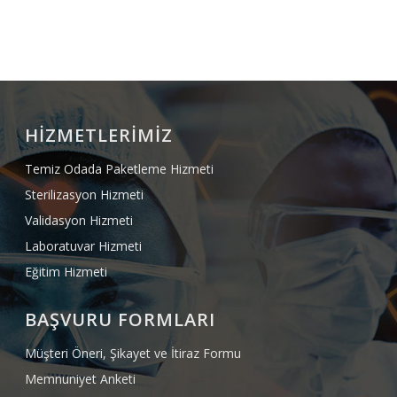
HİZMETLERİMİZ
Temiz Odada Paketleme Hizmeti
Sterilizasyon Hizmeti
Validasyon Hizmeti
Laboratuvar Hizmeti
Eğitim Hizmeti
BAŞVURU FORMLARI
Müşteri Öneri, Şikayet ve İtiraz Formu
Memnuniyet Anketi