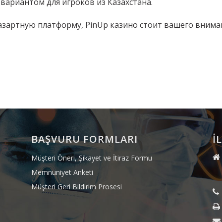
ариантом для игроков из Казахстана.
зартную платформу, PinUp казино стоит вашего вниман
BAŞVURU FORMLARI
İ
Müşteri Öneri, Şikayet ve İtiraz Formu
Memnuniyet Anketi
Müşteri Geri Bildirim Prosesi