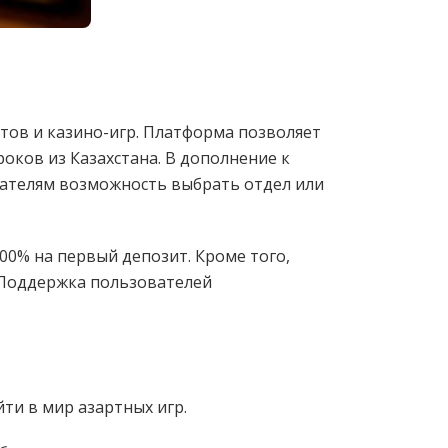
тов и казино-игр. Платформа позволяет
роков из Казахстана. В дополнение к
вателям возможность выбрать отдел или
0% на первый депозит. Кроме того,
 Поддержка пользователей
ти в мир азартных игр.