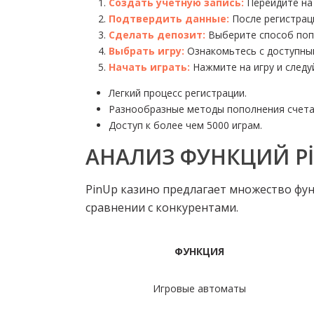
Создать учетную запись:
Перейдите на 
Подтвердить данные:
После регистраци
Сделать депозит:
Выберите способ попо
Выбрать игру:
Ознакомьтесь с доступным
Начать играть:
Нажмите на игру и следу
Легкий процесс регистрации.
Разнообразные методы пополнения счета
Доступ к более чем 5000 играм.
АНАЛИЗ ФУНКЦИЙ P
PinUp казино предлагает множество фун
сравнении с конкурентами.
ФУНКЦИЯ
Игровые автоматы