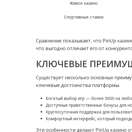
Живое казино
Спортивные ставки
Сравнение показывает, что PinUp казин
что выгодно отличает его от конкуренто
КЛЮЧЕВЫЕ ПРЕИМУЩ
Существует несколько основных преиму
ключевые достоинства платформы.
Богатый выбор игр — более 5000 на любой
Доступные приветственные бонусы для но
Круглосуточная поддержка для пользоват
Комфортный интерфейс, который подходит
Эти особенности делают PinUp казино о