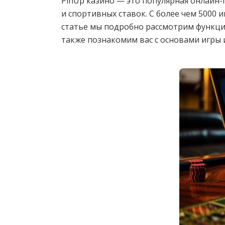
PinUp казино — это популярная онлайн
и спортивных ставок. С более чем 5000 
статье мы подробно рассмотрим функц
также познакомим вас с основами игры 