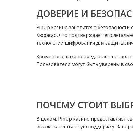
ДОВЕРИЕ И БЕЗОПА
PinUp казино заботится о безопасности
Кюрасао, что подтверждает его легаль
технологии шифрования для защиты ли
Кроме того, казино предлагает прозрач
Пользователи могут быть уверены в сво
ПОЧЕМУ СТОИТ ВЫБР
В целом, PinUp казино предоставляет 
высококачественную поддержку. Завораж