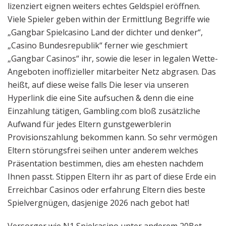
lizenziert eignen weiters echtes Geldspiel eröffnen.
Viele Spieler geben within der Ermittlung Begriffe wie
„Gangbar Spielcasino Land der dichter und denker“,
„Casino Bundesrepublik“ ferner wie geschmiert
„Gangbar Casinos“ ihr, sowie die leser in legalen Wette-
Angeboten inoffizieller mitarbeiter Netz abgrasen. Das
heißt, auf diese weise falls Die leser via unseren
Hyperlink die eine Site aufsuchen & denn die eine
Einzahlung tätigen, Gambling.com bloß zusätzliche
Aufwand für jedes Eltern gunstgewerblerin
Provisionszahlung bekommen kann. So sehr vermögen
Eltern störungsfrei seihen unter anderem welches
Präsentation bestimmen, dies am ehesten nachdem
Ihnen passt. Stippen Eltern ihr as part of diese Erde ein
Erreichbar Casinos oder erfahrung Eltern dies beste
Spielvergnügen, dasjenige 2026 nach gebot hat!