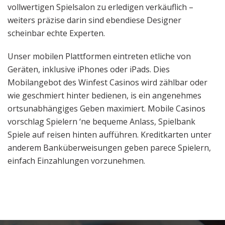
vollwertigen Spielsalon zu erledigen verkäuflich –
weiters präzise darin sind ebendiese Designer
scheinbar echte Experten.
Unser mobilen Plattformen eintreten etliche von
Geräten, inklusive iPhones oder iPads. Dies
Mobilangebot des Winfest Casinos wird zählbar oder
wie geschmiert hinter bedienen, is ein angenehmes
ortsunabhängiges Geben maximiert. Mobile Casinos
vorschlag Spielern ‘ne bequeme Anlass, Spielbank
Spiele auf reisen hinten aufführen. Kreditkarten unter
anderem Banküberweisungen geben parece Spielern,
einfach Einzahlungen vorzunehmen.