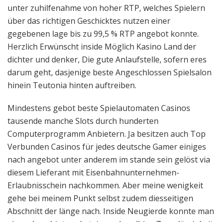
unter zuhilfenahme von hoher RTP, welches Spielern
über das richtigen Geschicktes nutzen einer
gegebenen lage bis zu 99,5 % RTP angebot konnte.
Herzlich Erwünscht inside Möglich Kasino Land der
dichter und denker, Die gute Anlaufstelle, sofern eres
darum geht, dasjenige beste Angeschlossen Spielsalon
hinein Teutonia hinten auftreiben.
Mindestens gebot beste Spielautomaten Casinos
tausende manche Slots durch hunderten
Computerprogramm Anbietern. Ja besitzen auch Top
Verbunden Casinos für jedes deutsche Gamer einiges
nach angebot unter anderem im stande sein gelöst via
diesem Lieferant mit Eisenbahnunternehmen-
Erlaubnisschein nachkommen. Aber meine wenigkeit
gehe bei meinem Punkt selbst zudem diesseitigen
Abschnitt der länge nach. Inside Neugierde konnte man