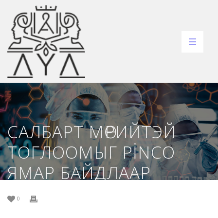
САЛБАРТ МӨРИЙТЭЙ
ТОГЛООМЫГ PINCO
ЯМАР БАЙДЛААР
АЛХАМ АЛХМААР
0
ОЙЛГОЖ СУРАХ ВЭ