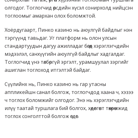
олгодог. Тоглогчид өөрсдийн хүсэл сонирхолд нийцсэн
тоглоомыг амархан олох боломжтой.
Хоёрдугаарт, Пинко казино нь аюулгүй байдлыг нэн
тэргүүнд тавьдаг. Уг платформ нь олон улсын
стандартуудын дагуу ажилладаг бөгөөд хэрэглэгчдийн
мэдээлэл, санхүүгийн аюулгүй байдлыг хадгалдаг.
Тоглогчид үнэ төлбөргүй эргэлт, урамшуулал зэргийг
ашиглан тоглоход итгэлтэй байдаг.
Сүүлийнх нь, Пинко казино нь гар утасны
аппликейшн санал болгож, тоглогчдод хаана ч, хэзээ
ч тоглох боломжийг олгодог. Энэ нь хэрэглэгчдийн
илүү таатай туршлага бий болгох, хөдөлгөөнт төхөөрөмжид
тоглох сонголттой болгож өгдөг.