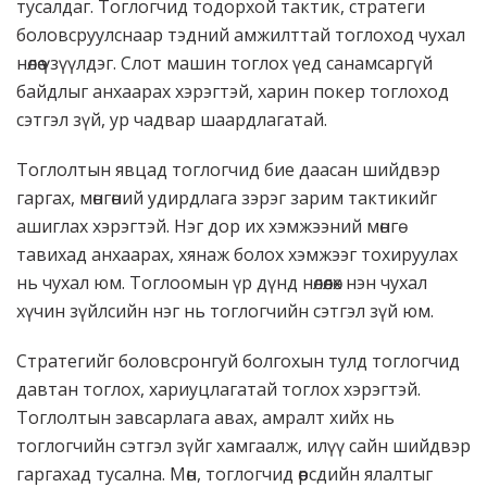
тусалдаг. Тоглогчид тодорхой тактик, стратеги
боловсруулснаар тэдний амжилттай тоглоход чухал
нөлөө үзүүлдэг. Слот машин тоглох үед санамсаргүй
байдлыг анхаарах хэрэгтэй, харин покер тоглоход
сэтгэл зүй, ур чадвар шаардлагатай.
Тоглолтын явцад тоглогчид бие даасан шийдвэр
гаргах, мөнгөний удирдлага зэрэг зарим тактикийг
ашиглах хэрэгтэй. Нэг дор их хэмжээний мөнгө
тавихад анхаарах, хянаж болох хэмжээг тохируулах
нь чухал юм. Тоглоомын үр дүнд нөлөөлөх нэн чухал
хүчин зүйлсийн нэг нь тоглогчийн сэтгэл зүй юм.
Стратегийг боловсронгуй болгохын тулд тоглогчид
давтан тоглох, хариуцлагатай тоглох хэрэгтэй.
Тоглолтын завсарлага авах, амралт хийх нь
тоглогчийн сэтгэл зүйг хамгаалж, илүү сайн шийдвэр
гаргахад тусална. Мөн, тоглогчид өөрсдийн ялалтыг