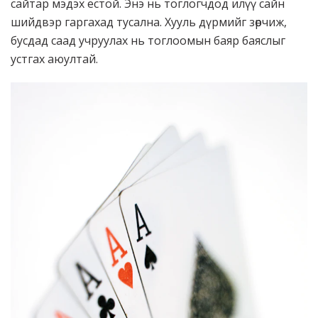
сайтар мэдэх ёстой. Энэ нь тоглогчдод илүү сайн
шийдвэр гаргахад тусална. Хууль дүрмийг зөрчиж,
бусдад саад учруулах нь тоглоомын баяр баяслыг
устгах аюултай.