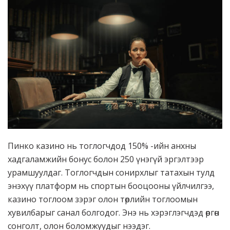
Пинко казино нь тоглогчдод 150% -ийн анхны
хадгаламжийн бонус болон 250 үнэгүй эргэлтээр
урамшуулдаг. Тоглогчдын сонирхлыг татахын тулд
энэхүү платформ нь спортын бооцооны үйлчилгээ,
казино тоглоом зэрэг олон төрлийн тоглоомын
хувилбарыг санал болгодог. Энэ нь хэрэглэгчдэд өргөн
сонголт, олон боломжуудыг нээдэг.