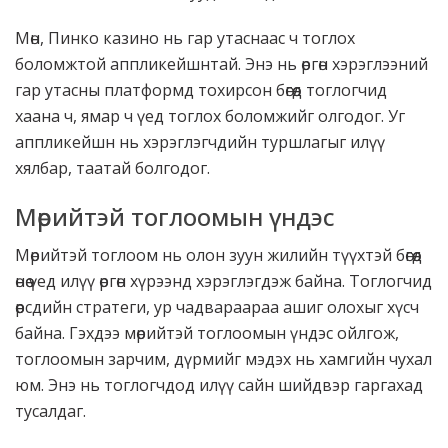
Мөн, Пинко казино нь гар утаснаас ч тоглох
боломжтой аппликейшнтай. Энэ нь өргөн хэрэглээний
гар утасны платформд тохирсон бөгөөд тоглогчид
хаана ч, ямар ч үед тоглох боломжийг олгодог. Уг
аппликейшн нь хэрэглэгчдийн туршлагыг илүү
хялбар, таатай болгодог.
Мөрийтэй тоглоомын үндэс
Мөрийтэй тоглоом нь олон зуун жилийн түүхтэй бөгөөд
өнөө үед илүү өргөн хүрээнд хэрэглэгдэж байна. Тоглогчид
өөрсдийн стратеги, ур чадвараараа ашиг олохыг хүсч
байна. Гэхдээ мөрийтэй тоглоомын үндэс ойлгож,
тоглоомын зарчим, дүрмийг мэдэх нь хамгийн чухал
юм. Энэ нь тоглогчдод илүү сайн шийдвэр гаргахад
тусалдаг.