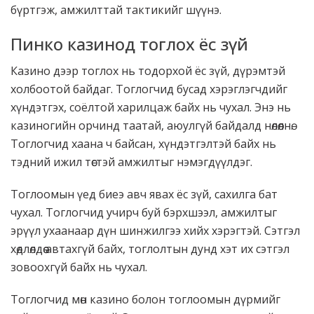
бүртгэж, амжилттай тактикийг шүүнэ.
Пинко казинод тоглох ёс зүй
Казино дээр тоглох нь тодорхой ёс зүй, дүрэмтэй
холбоотой байдаг. Тоглогчид бусад хэрэглэгчдийг
хүндэтгэх, соёлтой харилцаж байх нь чухал. Энэ нь
казиногийн орчинд таатай, аюулгүй байдалд нөлөөлнө.
Тоглогчид хаана ч байсан, хүндэтгэлтэй байх нь
тэдний ижил төстэй амжилтыг нэмэгдүүлдэг.
Тоглоомын үед биеэ авч явах ёс зүй, сахилга бат
чухал. Тоглогчид учирч буй бэрхшээл, амжилтыг
эрүүл ухаанаар дүн шинжилгээ хийх хэрэгтэй. Сэтгэл
хөдлөлдөө автахгүй байх, тоглолтын дунд хэт их сэтгэл
зовоохгүй байх нь чухал.
Тоглогчид мөн казино болон тоглоомын дүрмийг