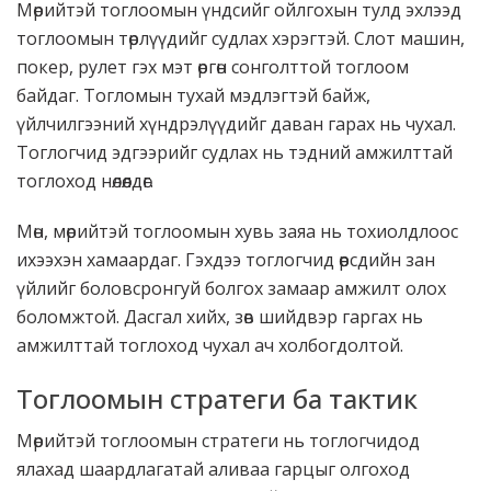
Мөрийтэй тоглоомын үндсийг ойлгохын тулд эхлээд
тоглоомын төрлүүдийг судлах хэрэгтэй. Слот машин,
покер, рулет гэх мэт өргөн сонголттой тоглоом
байдаг. Тогломын тухай мэдлэгтэй байж,
үйлчилгээний хүндрэлүүдийг даван гарах нь чухал.
Тоглогчид эдгээрийг судлах нь тэдний амжилттай
тоглоход нөлөөлдөг.
Мөн, мөрийтэй тоглоомын хувь заяа нь тохиолдлоос
ихээхэн хамаардаг. Гэхдээ тоглогчид өөрсдийн зан
үйлийг боловсронгуй болгох замаар амжилт олох
боломжтой. Дасгал хийх, зөв шийдвэр гаргах нь
амжилттай тоглоход чухал ач холбогдолтой.
Тоглоомын стратеги ба тактик
Мөрийтэй тоглоомын стратеги нь тоглогчидод
ялахад шаардлагатай аливаа гарцыг олгоход