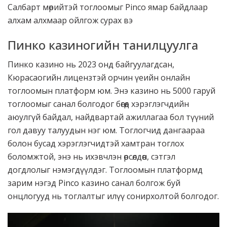
Салбарт мөрийтэй тоглоомыг Pinco ямар байдлаар
алхам алхмаар ойлгож сурах вэ
Пинко казиногийн танилцуулга
Пинко казино нь 2023 онд байгуулагдсан,
Кюрасаогийн лицензтэй орчин үеийн онлайн
тоглоомын платформ юм. Энэ казино нь 5000 гаруй
тоглоомыг санал болгодог бөгөөд хэрэглэгчдийн
аюулгүй байдал, найдвартай ажиллагаа бол түүний
гол давуу талуудын нэг юм. Тоглогчид дангаараа
болон бусад хэрэглэгчидтэй хамтран тоглох
боломжтой, энэ нь ихэвчлэн өрсөлдөөн, сэтгэл
догдлолыг нэмэгдүүлдэг. Тоглоомын платформд
зарим нэгэд
Pinco
казино санал болгож буй
онцлогууд нь тоглалтыг илүү сонирхолтой болгодог.