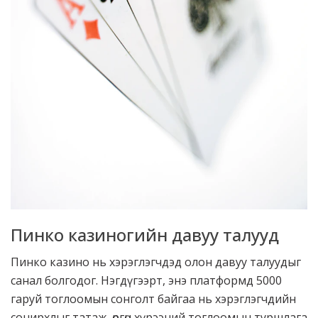
Пинко казиногийн давуу талууд
Пинко казино нь хэрэглэгчдэд олон давуу талуудыг
санал болгодог. Нэгдүгээрт, энэ платформд 5000
гаруй тоглоомын сонголт байгаа нь хэрэглэгчдийн
сонирхлыг татаж, өргөн хүрээний тоглоомын туршлага