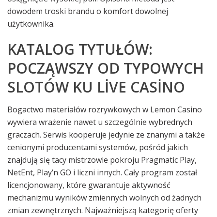
dowodem troski brandu o komfort dowolnej
użytkownika.
KATALOG TYTUŁÓW:
POCZĄWSZY OD TYPOWYCH
SLOTÓW KU LIVE CASINO
Bogactwo materiałów rozrywkowych w Lemon Casino
wywiera wrażenie nawet u szczególnie wybrednych
graczach. Serwis kooperuje jedynie ze znanymi a także
cenionymi producentami systemów, pośród jakich
znajdują się tacy mistrzowie pokroju Pragmatic Play,
NetEnt, Play’n GO i liczni innych. Cały program został
licencjonowany, które gwarantuje aktywność
mechanizmu wyników zmiennych wolnych od żadnych
zmian zewnętrznych. Najważniejszą kategorię oferty