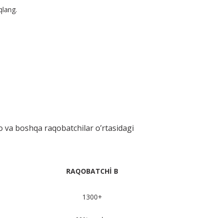
qlang.
ino va boshqa raqobatchilar o’rtasidagi
RAQOBATCHI B
1300+