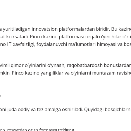
yuritiladigan innovatsion platformalardan biridir. Bu kazino 
mat ko’rsatadi. Pinco kazino platformasi orqali o’yinchilar o’z 
azino IT xavfsizligi, foydalanuvchi ma’lumotlari himoyasi va b
vimli qimor o’yinlarini o’ynash, raqobatbardosh bonuslardan
in. Pinco kazino yangiliklar va o’yinlarni muntazam ravishd
D
yoni juda oddiy va tez amalga oshiriladi. Quyidagi bosqichlar
b, ro’yxatdan o’tish formasini to’ldiring.