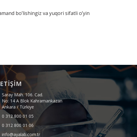
mand bo’lishingiz va yuqori sifatli o’yin
LETİŞİM
Saray Mah. 106. Cad.
No: 14 A Blok Kahramankazan
Ankara / Türkiye
0 312 800 01 05
0 312 800 01 06
info@ayalab.com.tr