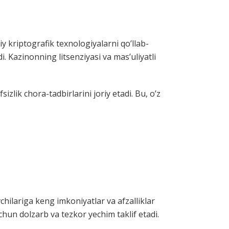
iy kriptografik texnologiyalarni qo’llab-
i. Kazinonning litsenziyasi va mas’uliyatli
lik chora-tadbirlarini joriy etadi. Bu, o’z
chilariga keng imkoniyatlar va afzalliklar
hun dolzarb va tezkor yechim taklif etadi.