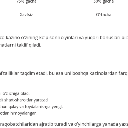
75% gacha
50% gacha
Xavfsiz
O’rtacha
nco kazino o’zining ko’p sonli o’yinlari va yuqori bonuslari bi
tlarni taklif qiladi.
fzalliklar taqdim etadi, bu esa uni boshqa kazinolardan farq q
i o’z ichiga oladi.
li shart-sharoitlar yaratadi.
hun qulay va foydalanishga yengil.
motlari himoyalangan.
 raqobatchilaridan ajratib turadi va o’yinchilarga yanada yaxs