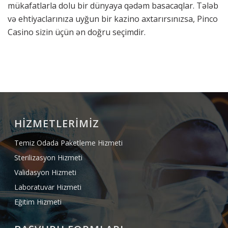
mükafatlarla dolu bir dünyaya qədəm basacaqlar. Tələb
və ehtiyaclarınıza uyğun bir kazino axtarırsınızsa, Pinco
Casino sizin üçün ən doğru seçimdir.
HİZMETLERİMİZ
Temiz Odada Paketleme Hizmeti
Sterilizasyon Hizmeti
Validasyon Hizmeti
Laboratuvar Hizmeti
Eğitim Hizmeti