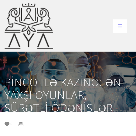
PINCO ILƏ KAZINO: ƏN
YAXŞI OYUNLAR,
SÜRƏTLI ÖDƏNIŞLƏR,
DƏYƏRLI
0
PROMOSYONLAR