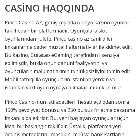
CASINO HAQQINDA
Pinco Casino AZ, geniş çeşiddə onlayn kazino oyunları
təklif edən bir platformadır. Oyunçulara slot
oyunlarından rulete,
Pinco casino az
canlı diler
imkanlarına qədər müxtəlif alternativlər ilə xidmət edir.
Bu kazino, Curacao eGaming tərəfindən lisenziya
edilmişdir, bu da onun qanuni fəaliyyətini və
oyunçuların məlumatlarının təhlükəsizliyini təmin edir.
Mobil tətbiqi ilə oyunçuların istənilən yerdən və
istənilən vaxt oyun oynaya bilmələri mümkün olur.
Pinco Casino-nun istifadəçiləri, hesab açdıqdan sonra
150% qeydiyyat bonusu və 250 pulsuz fırlatma qazanma
imkanı əldə edirlər. Bu, yeni başlayan oyunçular üçün
ideal bir başlanğıc təklifidir. Üstəlik, platforma yerli
ödəniş metodlarını, məsələn, m10 və bank kartlarını