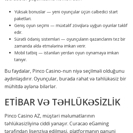
Yüksək bonuslar — yeni oyunçular üçün cəlbedici start
paketləri.
Geniş oyun seçimi — müxtəlif zövqlərə uyğun oyunlar təklif
edir.
Sürətli ödəniş sistemləri — oyunçuların qazanclarını tez bir
zamanda əldə etmələrinə imkan verir.
Mobil tətbiq — istənilən yerdən oyun oynamaya imkan
tanıyır.
Bu faydalar, Pinco Casino-nun niyə seçilməli olduğunu
aydınlaşdırır. Oyunçular, burada rahat və təhlükəsiz bir
mühitdə əylənə bilərlər.
ETIBAR VƏ TƏHLÜKƏSIZLIK
Pinco Casino AZ, müştəri məlumatlarının
təhlükəsizliyinə ciddi yanaşır. Curacao eGaming
tərəfindən lisenziya edilməsi, platformanın qanuni