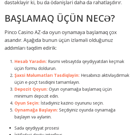
dəstəkləyir ki, bu da ödənişləri daha da rahatlaşdırır.
BAŞLAMAQ ÜÇÜN NECƏ?
Pinco Casino AZ-da oyun oynamaya başlamaq çox
asandır. Aşağıda bunun üçün izləməli olduğunuz
addımları təqdim edirik:
Hesab Yaradın:
Rəsmi vebsaytda qeydiyyatdan keçmək
üçün formu doldurun.
Şəxsi Məlumatları Təsdiqləyin:
Hesabınızı aktivləşdirmək
üçün e-poçt təsdiqini tamamlayın.
Depozit Qoyun:
Oyun oynamağa başlamaq üçün
minimum depozit edin.
Oyun Seçin:
İstədiyiniz kazino oyununu seçin.
Oynamağa Başlayın:
Seçdiyiniz oyunda oynamağa
başlayın və əylənin.
Sadə qeydiyyat prosesi
İstifadəçi dostu interfeys