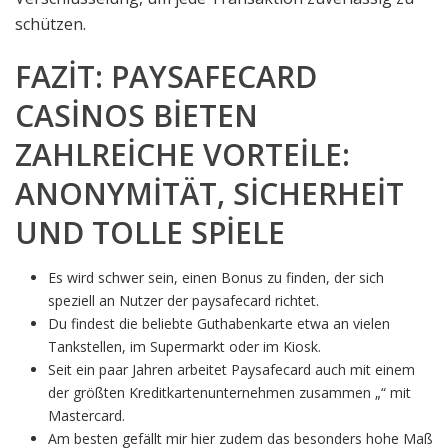
schützen.
FAZIT: PAYSAFECARD
CASINOS BIETEN
ZAHLREICHE VORTEILE:
ANONYMITÄT, SICHERHEIT
UND TOLLE SPIELE
Es wird schwer sein, einen Bonus zu finden, der sich
speziell an Nutzer der paysafecard richtet.
Du findest die beliebte Guthabenkarte etwa an vielen
Tankstellen, im Supermarkt oder im Kiosk.
Seit ein paar Jahren arbeitet Paysafecard auch mit einem
der größten Kreditkartenunternehmen zusammen „“ mit
Mastercard.
Am besten gefällt mir hier zudem das besonders hohe Maß