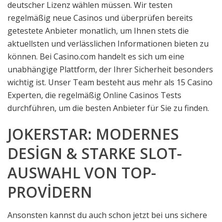
deutscher Lizenz wählen müssen. Wir testen
regelmäßig neue Casinos und überprüfen bereits
getestete Anbieter monatlich, um Ihnen stets die
aktuellsten und verlässlichen Informationen bieten zu
können. Bei Casino.com handelt es sich um eine
unabhängige Plattform, der Ihrer Sicherheit besonders
wichtig ist. Unser Team besteht aus mehr als 15 Casino
Experten, die regelmäßig Online Casinos Tests
durchführen, um die besten Anbieter für Sie zu finden.
JOKERSTAR: MODERNES
DESIGN & STARKE SLOT-
AUSWAHL VON TOP-
PROVIDERN
Ansonsten kannst du auch schon jetzt bei uns sichere