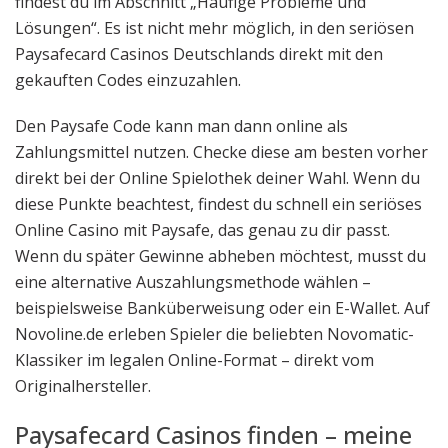
findest du im Abschnitt „Häufige Probleme und
Lösungen“. Es ist nicht mehr möglich, in den seriösen
Paysafecard Casinos Deutschlands direkt mit den
gekauften Codes einzuzahlen.
Den Paysafe Code kann man dann online als
Zahlungsmittel nutzen. Checke diese am besten vorher
direkt bei der Online Spielothek deiner Wahl. Wenn du
diese Punkte beachtest, findest du schnell ein seriöses
Online Casino mit Paysafe, das genau zu dir passt.
Wenn du später Gewinne abheben möchtest, musst du
eine alternative Auszahlungsmethode wählen –
beispielsweise Banküberweisung oder ein E-Wallet. Auf
Novoline.de erleben Spieler die beliebten Novomatic-
Klassiker im legalen Online-Format – direkt vom
Originalhersteller.
Paysafecard Casinos finden – meine