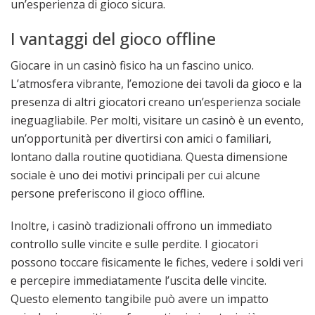
un’esperienza di gioco sicura.
I vantaggi del gioco offline
Giocare in un casinò fisico ha un fascino unico.
L’atmosfera vibrante, l’emozione dei tavoli da gioco e la
presenza di altri giocatori creano un’esperienza sociale
ineguagliabile. Per molti, visitare un casinò è un evento,
un’opportunità per divertirsi con amici o familiari,
lontano dalla routine quotidiana. Questa dimensione
sociale è uno dei motivi principali per cui alcune
persone preferiscono il gioco offline.
Inoltre, i casinò tradizionali offrono un immediato
controllo sulle vincite e sulle perdite. I giocatori
possono toccare fisicamente le fiches, vedere i soldi veri
e percepire immediatamente l’uscita delle vincite.
Questo elemento tangibile può avere un impatto