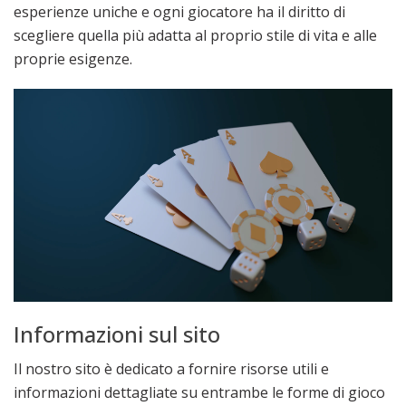
esperienze uniche e ogni giocatore ha il diritto di
scegliere quella più adatta al proprio stile di vita e alle
proprie esigenze.
Informazioni sul sito
Il nostro sito è dedicato a fornire risorse utili e
informazioni dettagliate su entrambe le forme di gioco