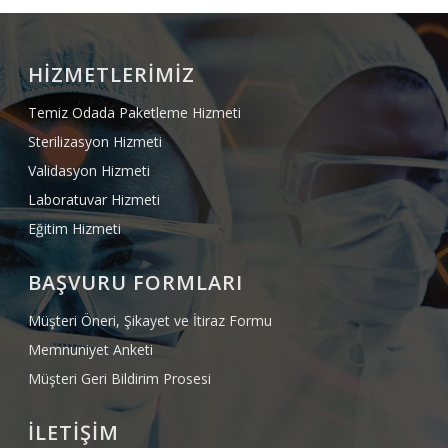
HİZMETLERİMİZ
Temiz Odada Paketleme Hizmeti
Sterilizasyon Hizmeti
Validasyon Hizmeti
Laboratuvar Hizmeti
Eğitim Hizmeti
BAŞVURU FORMLARI
Müşteri Öneri, Şikayet ve İtiraz Formu
Memnuniyet Anketi
Müşteri Geri Bildirim Prosesi
İLETİŞİM