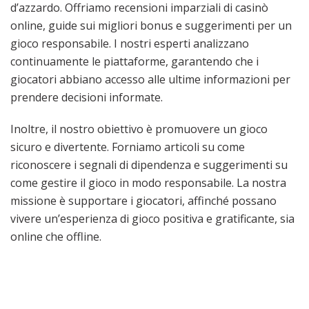
d’azzardo. Offriamo recensioni imparziali di casinò
online, guide sui migliori bonus e suggerimenti per un
gioco responsabile. I nostri esperti analizzano
continuamente le piattaforme, garantendo che i
giocatori abbiano accesso alle ultime informazioni per
prendere decisioni informate.
Inoltre, il nostro obiettivo è promuovere un gioco
sicuro e divertente. Forniamo articoli su come
riconoscere i segnali di dipendenza e suggerimenti su
come gestire il gioco in modo responsabile. La nostra
missione è supportare i giocatori, affinché possano
vivere un’esperienza di gioco positiva e gratificante, sia
online che offline.