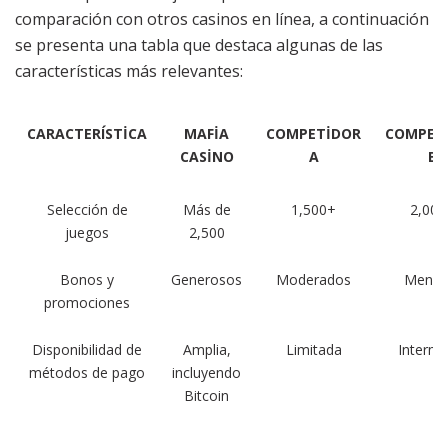
comparación con otros casinos en línea, a continuación
se presenta una tabla que destaca algunas de las
características más relevantes:
CARACTERÍSTICA
MAFIA
COMPETIDOR
COMPET
CASINO
A
B
Selección de
Más de
1,500+
2,000
juegos
2,500
Bonos y
Generosos
Moderados
Menor
promociones
Disponibilidad de
Amplia,
Limitada
Interme
métodos de pago
incluyendo
Bitcoin