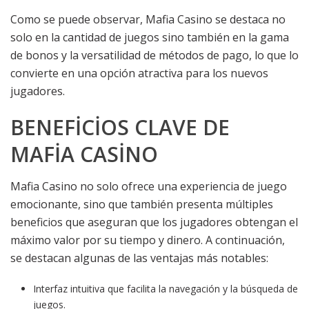
Como se puede observar, Mafia Casino se destaca no
solo en la cantidad de juegos sino también en la gama
de bonos y la versatilidad de métodos de pago, lo que lo
convierte en una opción atractiva para los nuevos
jugadores.
BENEFICIOS CLAVE DE
MAFIA CASINO
Mafia Casino no solo ofrece una experiencia de juego
emocionante, sino que también presenta múltiples
beneficios que aseguran que los jugadores obtengan el
máximo valor por su tiempo y dinero. A continuación,
se destacan algunas de las ventajas más notables:
Interfaz intuitiva que facilita la navegación y la búsqueda de
juegos.