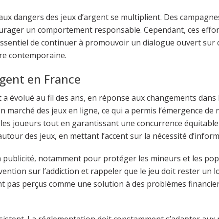
lic aux dangers des jeux d’argent se multiplient. Des campag
courager un comportement responsable. Cependant, ces effort
st essentiel de continuer à promouvoir un dialogue ouvert sur 
ure contemporaine.
argent en France
ent a évolué au fil des ans, en réponse aux changements dans
on marché des jeux en ligne, ce qui a permis l’émergence de 
 les joueurs tout en garantissant une concurrence équitable 
utour des jeux, en mettant l’accent sur la nécessité d’inform
la publicité, notamment pour protéger les mineurs et les pop
ion sur l’addiction et rappeler que le jeu doit rester un loi
ent pas perçus comme une solution à des problèmes financi
ersistent. La réglementation doit constamment s’adapter aux