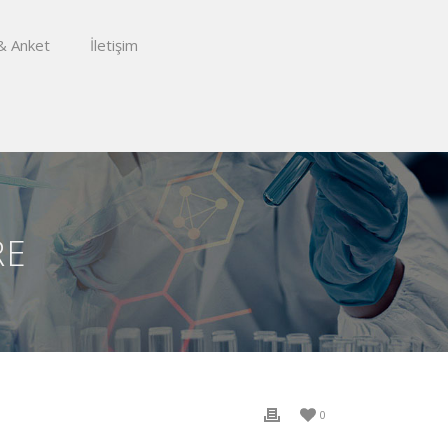
& Anket
İletişim
RE
0