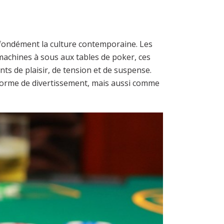
ofondément la culture contemporaine. Les
 machines à sous aux tables de poker, ces
s de plaisir, de tension et de suspense.
forme de divertissement, mais aussi comme