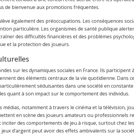
onus de bienvenue aux promotions fréquentes.
ulève également des préoccupations. Les conséquences socia
ntion particulière. Les organismes de santé publique alertent
raîner des difficultés financières et des problèmes psycholog
e et la protection des joueurs.
ulturelles
ndes sur les dynamiques sociales en France. Ils participent 
viennent des éléments centraux de la vie quotidienne. Dans ce 
ns particulièrement séduisantes dans une société en constante
les quant à son impact sur le comportement des individus.
s médias, notamment à travers le cinéma et la télévision, j
qui mettent en scène des joueurs amateurs ou professionnels 
inciter des comportements de jeu à risque, surtout chez les
 jeux d’argent peut avoir des effets ambivalents sur la sociét