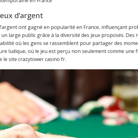
contemporaine en France
jeux d’argent
 d’argent ont gagné en popularité en France, influençant pr
t un large public grâce à la diversité des jeux proposés. Des
iabilité où les gens se rassemblent pour partager des moment
ture ludique, où le jeu est perçu non seulement comme une 
 le site
crazytower casino fr
.