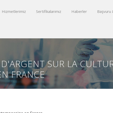
Hizmetlerimiz
Sertifikalarımız
Haberler
Başvuru 
X D'ARGENT SUR LA CULTU
EN FRANCE