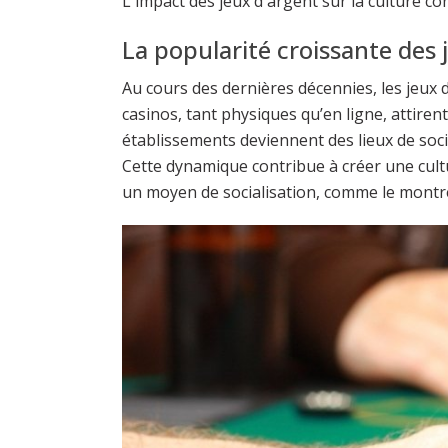
L'impact des jeux d'argent sur la culture 
La popularité croissante des 
Au cours des dernières décennies, les jeux
casinos, tant physiques qu’en ligne, attiren
établissements deviennent des lieux de soc
Cette dynamique contribue à créer une cul
un moyen de socialisation, comme le montre