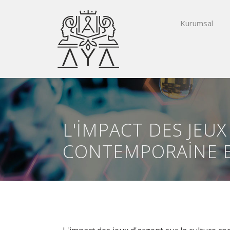
Kurumsal
L'IMPACT DES JEU
CONTEMPORAINE 