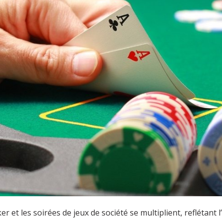
et les soirées de jeux de société se multiplient, reflétant