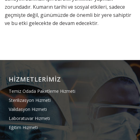
zorundadır. Kumarın tarihi ve sosyal etkileri, sadece
geçmişte değil, günümüzde de önemli bir yere sahiptir
ve bu etki gelecekte de devam edecektir.
HİZMETLERİMİZ
Temiz Odada Paketleme Hizmeti
Sterilizasyon Hizmeti
Validasyon Hizmeti
Laboratuvar Hizmeti
Eğitim Hizmeti