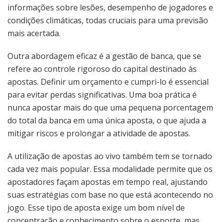
informações sobre lesões, desempenho de jogadores e
condições climáticas, todas cruciais para uma previsão
mais acertada.
Outra abordagem eficaz é a gestão de banca, que se
refere ao controle rigoroso do capital destinado às
apostas. Definir um orçamento e cumpri-lo é essencial
para evitar perdas significativas. Uma boa prática é
nunca apostar mais do que uma pequena porcentagem
do total da banca em uma única aposta, o que ajuda a
mitigar riscos e prolongar a atividade de apostas.
A utilização de apostas ao vivo também tem se tornado
cada vez mais popular. Essa modalidade permite que os
apostadores façam apostas em tempo real, ajustando
suas estratégias com base no que está acontecendo no
jogo. Esse tipo de aposta exige um bom nível de
concentração e conhecimento sobre o esporte, mas