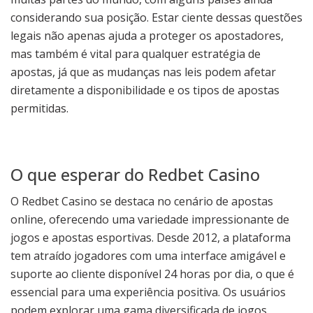
considerando sua posição. Estar ciente dessas questões
legais não apenas ajuda a proteger os apostadores,
mas também é vital para qualquer estratégia de
apostas, já que as mudanças nas leis podem afetar
diretamente a disponibilidade e os tipos de apostas
permitidas.
O que esperar do Redbet Casino
O Redbet Casino se destaca no cenário de apostas
online, oferecendo uma variedade impressionante de
jogos e apostas esportivas. Desde 2012, a plataforma
tem atraído jogadores com uma interface amigável e
suporte ao cliente disponível 24 horas por dia, o que é
essencial para uma experiência positiva. Os usuários
podem explorar uma gama diversificada de jogos,