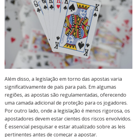
Além disso, a legislação em torno das apostas varia
significativamente de país para país. Em algumas
regiões, as apostas são regulamentadas, oferecendo
uma camada adicional de proteção para os jogadores.
Por outro lado, onde a legislação é menos rigorosa, os
apostadores devem estar cientes dos riscos envolvidos.
É essencial pesquisar e estar atualizado sobre as leis
pertinentes antes de começar a apostar.