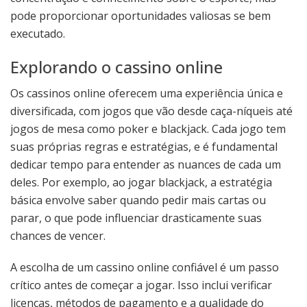
pode proporcionar oportunidades valiosas se bem
executado.
Explorando o cassino online
Os cassinos online oferecem uma experiência única e
diversificada, com jogos que vão desde caça-níqueis até
jogos de mesa como poker e blackjack. Cada jogo tem
suas próprias regras e estratégias, e é fundamental
dedicar tempo para entender as nuances de cada um
deles. Por exemplo, ao jogar blackjack, a estratégia
básica envolve saber quando pedir mais cartas ou
parar, o que pode influenciar drasticamente suas
chances de vencer.
A escolha de um cassino online confiável é um passo
crítico antes de começar a jogar. Isso inclui verificar
licenças, métodos de pagamento e a qualidade do