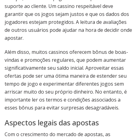
suporte ao cliente. Um cassino respeitável deve
garantir que os jogos sejam justos e que os dados dos
jogadores estejam protegidos. A leitura de avaliações
de outros usuários pode ajudar na hora de decidir onde
apostar.
Além disso, muitos cassinos oferecem bônus de boas-
vindas e promoções regulares, que podem aumentar
significativamente seu saldo inicial. Aproveitar essas
ofertas pode ser uma ótima maneira de estender seu
tempo de jogo e experimentar diferentes jogos sem
arriscar muito do seu próprio dinheiro. No entanto, é
importante ler os termos e condições associados a
esses bônus para evitar surpresas desagradáveis.
Aspectos legais das apostas
Com o crescimento do mercado de apostas, as