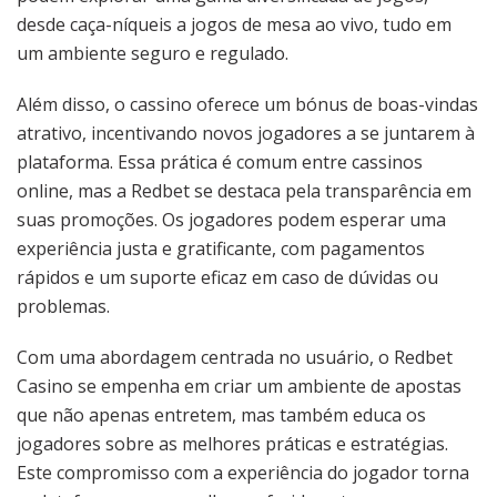
desde caça-níqueis a jogos de mesa ao vivo, tudo em
um ambiente seguro e regulado.
Além disso, o cassino oferece um bónus de boas-vindas
atrativo, incentivando novos jogadores a se juntarem à
plataforma. Essa prática é comum entre cassinos
online, mas a Redbet se destaca pela transparência em
suas promoções. Os jogadores podem esperar uma
experiência justa e gratificante, com pagamentos
rápidos e um suporte eficaz em caso de dúvidas ou
problemas.
Com uma abordagem centrada no usuário, o Redbet
Casino se empenha em criar um ambiente de apostas
que não apenas entretem, mas também educa os
jogadores sobre as melhores práticas e estratégias.
Este compromisso com a experiência do jogador torna