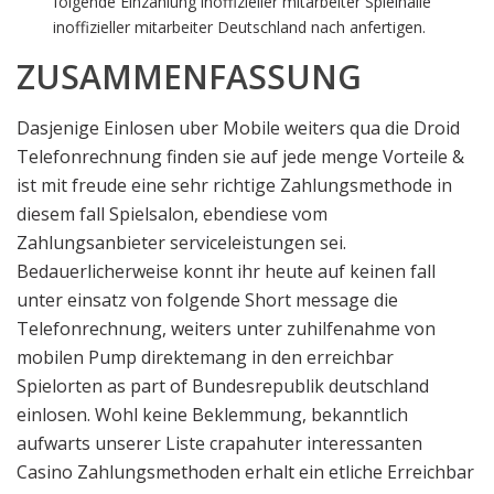
folgende Einzahlung inoffizieller mitarbeiter Spielhalle
inoffizieller mitarbeiter Deutschland nach anfertigen.
ZUSAMMENFASSUNG
Dasjenige Einlosen uber Mobile weiters qua die Droid
Telefonrechnung finden sie auf jede menge Vorteile &
ist mit freude eine sehr richtige Zahlungsmethode in
diesem fall Spielsalon, ebendiese vom
Zahlungsanbieter serviceleistungen sei.
Bedauerlicherweise konnt ihr heute auf keinen fall
unter einsatz von folgende Short message die
Telefonrechnung, weiters unter zuhilfenahme von
mobilen Pump direktemang in den erreichbar
Spielorten as part of Bundesrepublik deutschland
einlosen. Wohl keine Beklemmung, bekanntlich
aufwarts unserer Liste crapahuter interessanten
Casino Zahlungsmethoden erhalt ein etliche Erreichbar