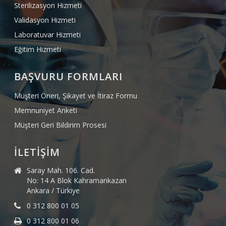
Sterilizasyon Hizmeti
Validasyon Hizmeti
Laboratuvar Hizmeti
Eğitim Hizmeti
BAŞVURU FORMLARI
Müşteri Öneri, Şikayet ve İtiraz Formu
Memnuniyet Anketi
Müşteri Geri Bildirim Prosesi
İLETİŞİM
Saray Mah. 106. Cad.
No: 14 A Blok Kahramankazan
Ankara / Türkiye
0 312 800 01 05
0 312 800 01 06