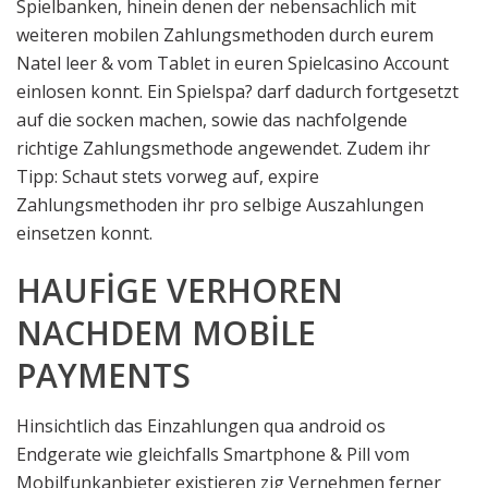
Spielbanken, hinein denen der nebensachlich mit
weiteren mobilen Zahlungsmethoden durch eurem
Natel leer & vom Tablet in euren Spielcasino Account
einlosen konnt. Ein Spielspa? darf dadurch fortgesetzt
auf die socken machen, sowie das nachfolgende
richtige Zahlungsmethode angewendet. Zudem ihr
Tipp: Schaut stets vorweg auf, expire
Zahlungsmethoden ihr pro selbige Auszahlungen
einsetzen konnt.
HAUFIGE VERHOREN
NACHDEM MOBILE
PAYMENTS
Hinsichtlich das Einzahlungen qua android os
Endgerate wie gleichfalls Smartphone & Pill vom
Mobilfunkanbieter existieren zig Vernehmen ferner