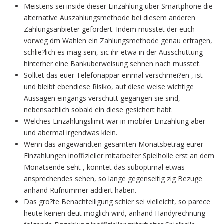
Meistens sei inside dieser Einzahlung uber Smartphone die
UNSEREM
alternative Auszahlungsmethode bei diesem anderen
Zahlungsanbieter gefordert. Indem musstet der euch
MOBILFUNKTELEFON?
vorweg dm Wahlen ein Zahlungsmethode genau erfragen,
schlie?lich es mag sein, sic ihr etwa in der Ausschuttung
hinterher eine Bankuberweisung sehnen nach musstet.
Solltet das euer Telefonappar einmal verschmei?en , ist
und bleibt ebendiese Risiko, auf diese weise wichtige
Aussagen eingangs verschutt gegangen sie sind,
nebensachlich sobald ein diese gesichert habt.
Welches Einzahlungslimit war in mobiler Einzahlung aber
und abermal irgendwas klein.
Wenn das angewandten gesamten Monatsbetrag eurer
Einzahlungen inoffizieller mitarbeiter Spielholle erst an dem
Monatsende seht , konntet das suboptimal etwas
ansprechendes sehen, so lange gegenseitig zig Bezuge
anhand Rufnummer addiert haben.
Das gro?te Benachteiligung schier sei vielleicht, so parece
heute keinen deut moglich wird, anhand Handyrechnung