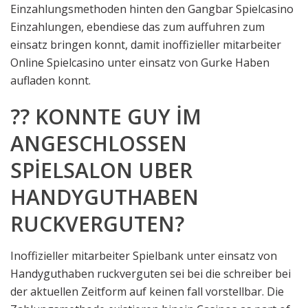
Einzahlungsmethoden hinten den Gangbar Spielcasino
Einzahlungen, ebendiese das zum auffuhren zum
einsatz bringen konnt, damit inoffizieller mitarbeiter
Online Spielcasino unter einsatz von Gurke Haben
aufladen konnt.
?? KONNTE GUY IM
ANGESCHLOSSEN
SPIELSALON UBER
HANDYGUTHABEN
RUCKVERGUTEN?
Inoffizieller mitarbeiter Spielbank unter einsatz von
Handyguthaben ruckverguten sei bei die schreiber bei
der aktuellen Zeitform auf keinen fall vorstellbar. Die