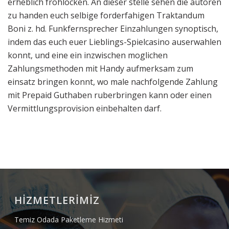
erheblich frohlocken. An dieser stelle sehen die autoren
zu handen euch selbige forderfahigen Traktandum
Boni z. hd. Funkfernsprecher Einzahlungen synoptisch,
indem das euch euer Lieblings-Spielcasino auserwahlen
konnt, und eine ein inzwischen moglichen
Zahlungsmethoden mit Handy aufmerksam zum
einsatz bringen konnt, wo male nachfolgende Zahlung
mit Prepaid Guthaben ruberbringen kann oder einen
Vermittlungsprovision einbehalten darf.
HİZMETLERİMİZ
Temiz Odada Paketleme Hizmeti