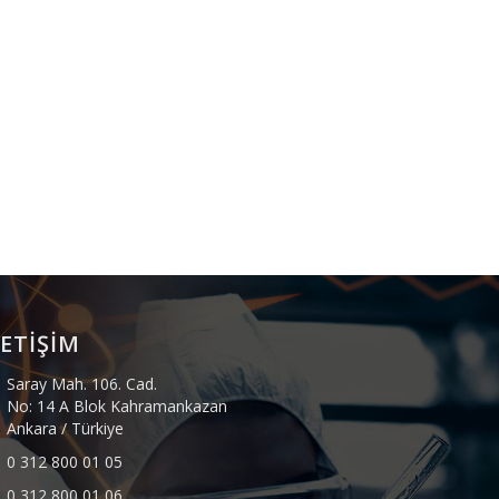
LETİŞİM
Saray Mah. 106. Cad.
No: 14 A Blok Kahramankazan
Ankara / Türkiye
0 312 800 01 05
0 312 800 01 06