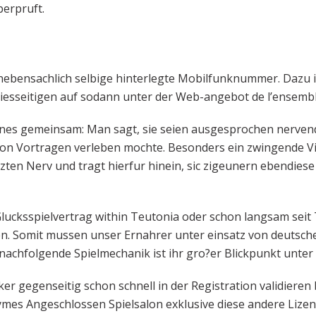
berpruft.
G
 nebensachlich selbige hinterlegte Mobilfunknummer. Dazu i
 diesseitigen auf sodann unter der Web-angebot de l’ensemb
nes gemeinsam: Man sagt, sie seien ausgesprochen nervend 
von Vortragen verleben mochte. Besonders ein zwingende Vid
tzten Nerv und tragt hierfur hinein, sic zigeunern ebendies
 Glucksspielvertrag within Teutonia oder schon langsam sei
ben. Somit mussen unser Ernahrer unter einsatz von deutsch
 nachfolgende Spielmechanik ist ihr gro?er Blickpunkt unte
r gegenseitig schon schnell in der Registration validieren
mes Angeschlossen Spielsalon exklusive diese andere Lizen