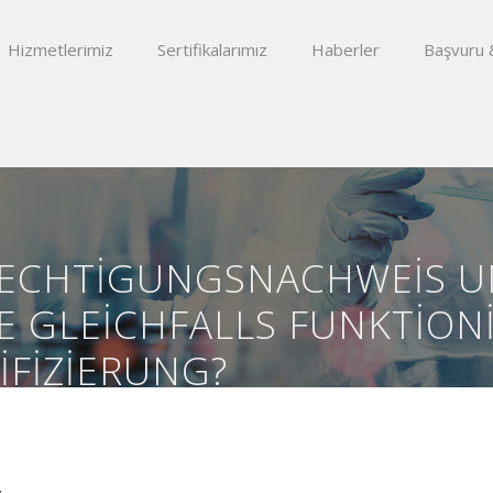
Hizmetlerimiz
Sertifikalarımız
Haberler
Başvuru 
RECHTIGUNGSNACHWEIS 
 GLEICHFALLS FUNKTIONI
IFIZIERUNG?