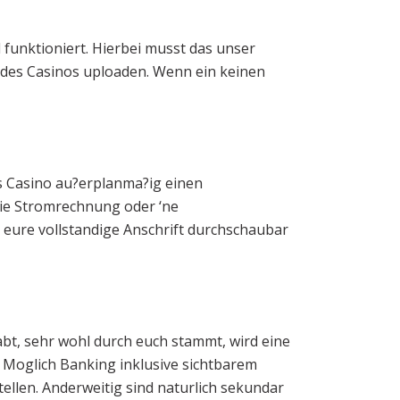
l funktioniert. Hierbei musst das unser
 des Casinos uploaden. Wenn ein keinen
es Casino au?erplanma?ig einen
die Stromrechnung oder ‘ne
eure vollstandige Anschrift durchschaubar
bt, sehr wohl durch euch stammt, wird eine
m Moglich Banking inklusive sichtbarem
len. Anderweitig sind naturlich sekundar