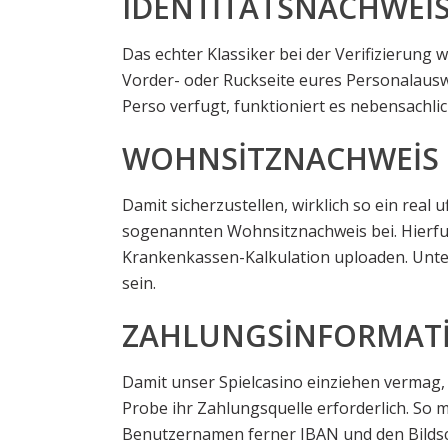
IDENTITATSNACHWEI
Das echter Klassiker bei der Verifizierung 
Vorder- oder Ruckseite eures Personalausw
Perso verfugt, funktioniert es nebensachli
WOHNSITZNACHWEIS
Damit sicherzustellen, wirklich so ein rea
sogenannten Wohnsitznachweis bei. Hierfu
Krankenkassen-Kalkulation uploaden. Unter
sein.
ZAHLUNGSINFORMAT
Damit unser Spielcasino einziehen vermag, 
Probe ihr Zahlungsquelle erforderlich. So 
Benutzernamen ferner IBAN und den Bildsc