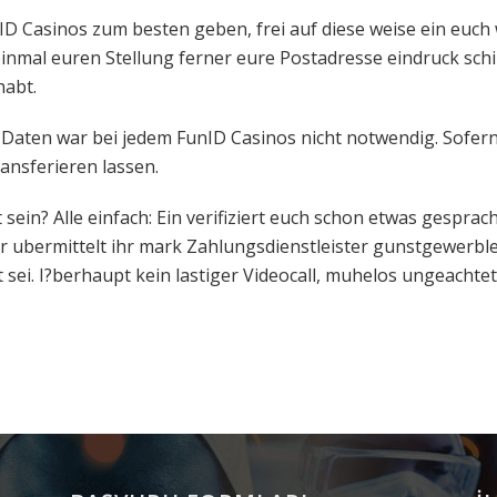
 Casinos zum besten geben, frei auf diese weise ein euch w
nmal euren Stellung ferner eure Postadresse eindruck sch
habt.
r Daten war bei jedem FunID Casinos nicht notwendig. Sofe
ansferieren lassen.
t sein? Alle einfach: Ein verifiziert euch schon etwas gespr
fur ubermittelt ihr mark Zahlungsdienstleister gunstgewerbl
 sei. I?berhaupt kein lastiger Videocall, muhelos ungeachte