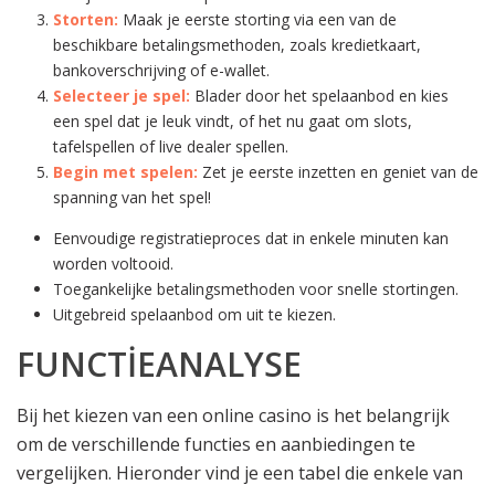
Storten:
Maak je eerste storting via een van de
beschikbare betalingsmethoden, zoals kredietkaart,
bankoverschrijving of e-wallet.
Selecteer je spel:
Blader door het spelaanbod en kies
een spel dat je leuk vindt, of het nu gaat om slots,
tafelspellen of live dealer spellen.
Begin met spelen:
Zet je eerste inzetten en geniet van de
spanning van het spel!
Eenvoudige registratieproces dat in enkele minuten kan
worden voltooid.
Toegankelijke betalingsmethoden voor snelle stortingen.
Uitgebreid spelaanbod om uit te kiezen.
FUNCTIEANALYSE
Bij het kiezen van een online casino is het belangrijk
om de verschillende functies en aanbiedingen te
vergelijken. Hieronder vind je een tabel die enkele van