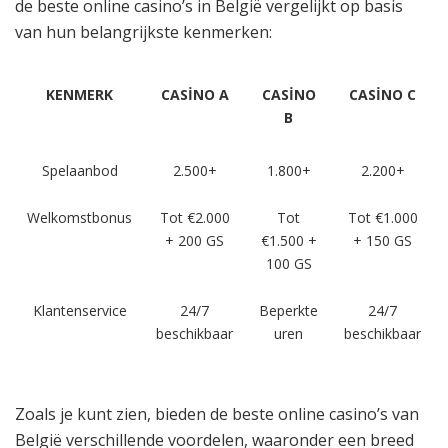
de beste online casino’s in België vergelijkt op basis
van hun belangrijkste kenmerken:
KENMERK
CASINO A
CASINO
CASINO C
B
Spelaanbod
2.500+
1.800+
2.200+
Welkomstbonus
Tot €2.000
Tot
Tot €1.000
+ 200 GS
€1.500 +
+ 150 GS
100 GS
Klantenservice
24/7
Beperkte
24/7
beschikbaar
uren
beschikbaar
Zoals je kunt zien, bieden de beste online casino’s van
België verschillende voordelen, waaronder een breed