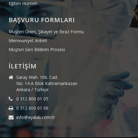
Eğitim Hizmeti
BAŞVURU FORMLARI
Müşteri Öneri, Şikayet ve İtiraz Formu
Memnuniyet Anketi
Müşteri Geri Bildirim Prosesi
İLETİŞİM
Saray Mah. 106. Cad.
No: 14 A Blok Kahramankazan
Ankara / Türkiye
0 312 800 01 05
0 312 800 01 06
info@ayalab.com.tr