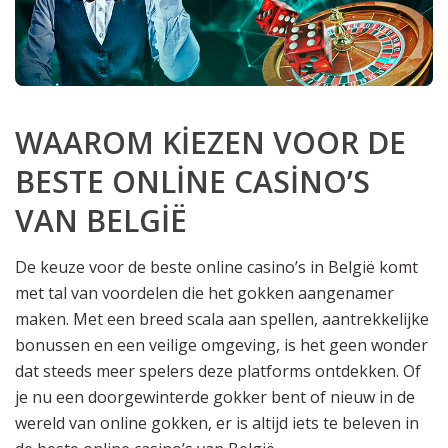
WAAROM KIEZEN VOOR DE
BESTE ONLINE CASINO’S
VAN BELGIË
De keuze voor de beste online casino’s in België komt
met tal van voordelen die het gokken aangenamer
maken. Met een breed scala aan spellen, aantrekkelijke
bonussen en een veilige omgeving, is het geen wonder
dat steeds meer spelers deze platforms ontdekken. Of
je nu een doorgewinterde gokker bent of nieuw in de
wereld van online gokken, er is altijd iets te beleven in