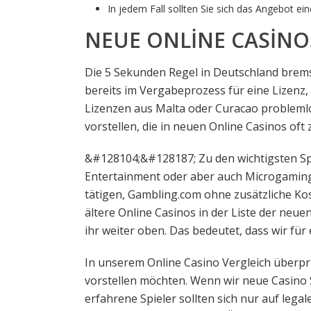
In jedem Fall sollten Sie sich das Angebot e
NEUE ONLINE CASINOS
Die 5 Sekunden Regel in Deutschland bremst
bereits im Vergabeprozess für eine Lizenz, 
Lizenzen aus Malta oder Curacao problemlo
vorstellen, die in neuen Online Casinos oft 
&#128104;‍&#128187; Zu den wichtigsten Spie
Entertainment oder aber auch Microgaming
tätigen, Gambling.com ohne zusätzliche Ko
ältere Online Casinos in der Liste der neue
ihr weiter oben. Das bedeutet, dass wir für
In unserem Online Casino Vergleich überprüf
vorstellen möchten. Wenn wir neue Casino S
erfahrene Spieler sollten sich nur auf leg