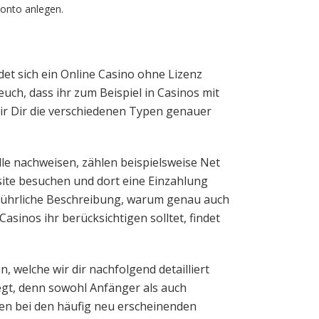
konto anlegen.
det sich ein Online Casino ohne Lizenz
euch, dass ihr zum Beispiel in Casinos mit
ir Dir die verschiedenen Typen genauer
lle nachweisen, zählen beispielsweise Net
ite besuchen und dort eine Einzahlung
usführliche Beschreibung, warum genau auch
asinos ihr berücksichtigen solltet, findet
, welche wir dir nachfolgend detailliert
iegt, denn sowohl Anfänger als auch
eren bei den häufig neu erscheinenden