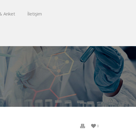
& Anket
İletişim
D
0