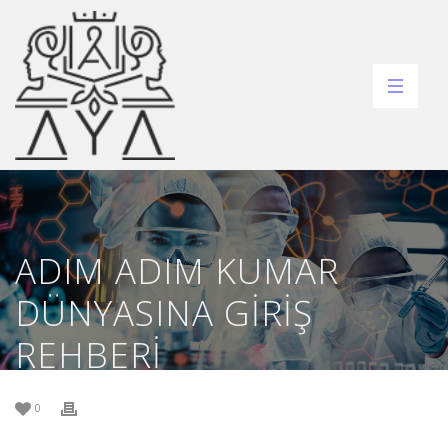
ADIM ADIM KUMAR
DÜNYASINA GIRIŞ
REHBERI
0