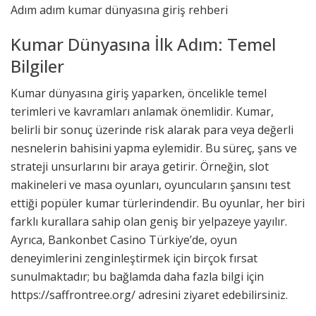
Adım adım kumar dünyasına giriş rehberi
Kumar Dünyasına İlk Adım: Temel
Bilgiler
Kumar dünyasına giriş yaparken, öncelikle temel
terimleri ve kavramları anlamak önemlidir. Kumar,
belirli bir sonuç üzerinde risk alarak para veya değerli
nesnelerin bahisini yapma eylemidir. Bu süreç, şans ve
strateji unsurlarını bir araya getirir. Örneğin, slot
makineleri ve masa oyunları, oyuncuların şansını test
ettiği popüler kumar türlerindendir. Bu oyunlar, her biri
farklı kurallara sahip olan geniş bir yelpazeye yayılır.
Ayrıca, Bankonbet Casino Türkiye’de, oyun
deneyimlerini zenginleştirmek için birçok fırsat
sunulmaktadır; bu bağlamda daha fazla bilgi için
https://saffrontree.org/
adresini ziyaret edebilirsiniz.