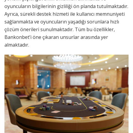
oyuncuların bilgilerinin gizliliği ön planda tutulmaktadır.
Ayrıca, sürekli destek hizmeti ile kullanıcı memnuniyeti
sağlanmakta ve oyuncuların yaşadığı sorunlara hızlı
çözüm önerileri sunulmaktadır. Tüm bu özellikler,
Bankonbet’i öne çıkaran unsurlar arasında yer
almaktadır.