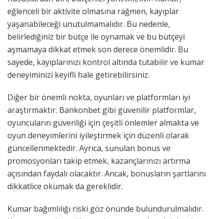
eğlenceli bir aktivite olmasına rağmen, kayıplar
yaşanabileceği unutulmamalıdır. Bu nedenle,
belirlediğiniz bir bütçe ile oynamak ve bu bütçeyi
aşmamaya dikkat etmek son derece önemlidir. Bu
sayede, kayıplarınızı kontrol altında tutabilir ve kumar
deneyiminizi keyifli hale getirebilirsiniz.
Diğer bir önemli nokta, oyunları ve platformları iyi
araştırmaktır. Bankonbet gibi güvenilir platformlar,
oyuncuların güvenliği için çeşitli önlemler almakta ve
oyun deneyimlerini iyileştirmek için düzenli olarak
güncellenmektedir. Ayrıca, sunulan bonus ve
promosyonları takip etmek, kazançlarınızı artırma
açısından faydalı olacaktır. Ancak, bonusların şartlarını
dikkatlice okumak da gereklidir.
Kumar bağımlılığı riski göz önünde bulundurulmalıdır.