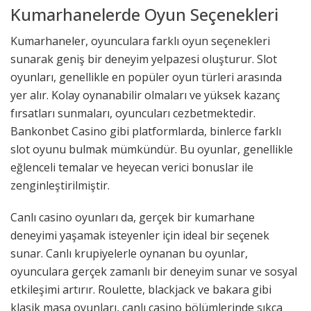
Kumarhanelerde Oyun Seçenekleri
Kumarhaneler, oyunculara farklı oyun seçenekleri
sunarak geniş bir deneyim yelpazesi oluşturur. Slot
oyunları, genellikle en popüler oyun türleri arasında
yer alır. Kolay oynanabilir olmaları ve yüksek kazanç
fırsatları sunmaları, oyuncuları cezbetmektedir.
Bankonbet Casino gibi platformlarda, binlerce farklı
slot oyunu bulmak mümkündür. Bu oyunlar, genellikle
eğlenceli temalar ve heyecan verici bonuslar ile
zenginleştirilmiştir.
Canlı casino oyunları da, gerçek bir kumarhane
deneyimi yaşamak isteyenler için ideal bir seçenek
sunar. Canlı krupiyelerle oynanan bu oyunlar,
oyunculara gerçek zamanlı bir deneyim sunar ve sosyal
etkileşimi artırır. Roulette, blackjack ve bakara gibi
klasik masa oyunları, canlı casino bölümlerinde sıkça