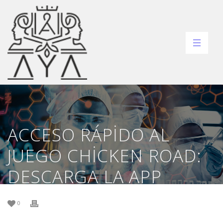
ACCESO RÁPIDO AL
JUEGO CHICKEN ROAD:
DESCARGA LA APP
OFICIAL Y JUEGA SIN
0
LÍMITES