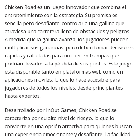
Chicken Road es un juego innovador que combina el
entretenimiento con la estrategia. Su premisa es
sencilla pero desafiante: controlar a una gallina que
atraviesa una carretera llena de obstáculos y peligros.
A medida que la gallina avanza, los jugadores pueden
multiplicar sus ganancias, pero deben tomar decisiones
rápidas y calculadas para no caer en trampas que
podrían llevarlos a la pérdida de sus puntos. Este juego
está disponible tanto en plataformas web como en
aplicaciones móviles, lo que lo hace accesible para
jugadores de todos los niveles, desde principiantes
hasta expertos.
Desarrollado por InOut Games, Chicken Road se
caracteriza por su alto nivel de riesgo, lo que lo
convierte en una opción atractiva para quienes buscan
una experiencia emocionante y desafiante. La facilidad